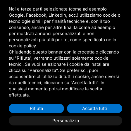
Sede: Via della Battaglia, 11/2
Noi e terze parti selezionate (come ad esempio
40141 Bologna BO
Google, Facebook, LinkedIn, ecc.) utilizziamo cookie o
Dalle 8.30 alle 19.30
tecnologie simili per finalità tecniche e, con il tuo
consenso, anche per altre finalità come ad esempio
per mostrati annunci personalizzati e non
personalizzati più utili per te, come specificato nella
Contatti
cookie policy
.
Chiudendo questo banner con la crocetta o cliccando
su "Rifiuta", verranno utilizzati solamente cookie
+39 051 480459
+39 342 7512118
tecnici. Se vuoi selezionare i cookie da installare,
+39 342 7512118 (WhatsApp)
info@immaginabologna.it
clicca su "Personalizza". Se preferisci, puoi
acconsentire all'utilizzo di tutti i cookie, anche diversi
da quelli tecnici, cliccando su "Accetta tutti". In
qualsiasi momento potrai modificare la scelta
Codice fiscale: RCCVNI79C17A944R • P.IVA: 02674861204 • R.E.A. N° BO 484715
effettuata.
Privacy
•
Sitemap
• Questo sito è protetto da Google reCAPTCHA v3,
Privacy
Policy
e
Terms of Service
di Google.
Rifiuta
Accetta tutti
Personalizza