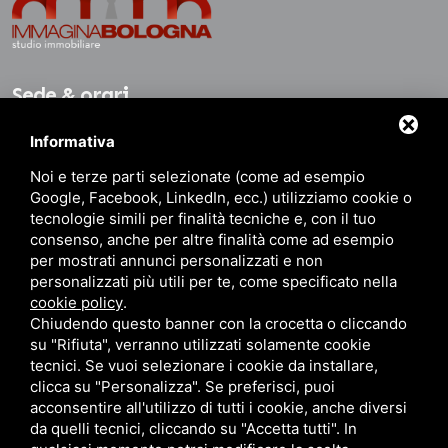
Sede & orari
Informativa
Sede: Via della Battaglia, 11/2
Noi e terze parti selezionate (come ad esempio
40141 Bologna BO
Google, Facebook, LinkedIn, ecc.) utilizziamo cookie o
Dalle 8.30 alle 19.30
tecnologie simili per finalità tecniche e, con il tuo
consenso, anche per altre finalità come ad esempio
per mostrati annunci personalizzati e non
personalizzati più utili per te, come specificato nella
Contatti
cookie policy
.
Chiudendo questo banner con la crocetta o cliccando
su "Rifiuta", verranno utilizzati solamente cookie
+39 051 480459
+39 342 7512118
tecnici. Se vuoi selezionare i cookie da installare,
+39 342 7512118 (WhatsApp)
info@immaginabologna.it
clicca su "Personalizza". Se preferisci, puoi
acconsentire all'utilizzo di tutti i cookie, anche diversi
da quelli tecnici, cliccando su "Accetta tutti". In