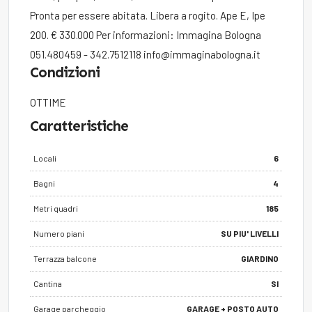
Pronta per essere abitata. Libera a rogito. Ape E, Ipe
200. € 330.000 Per informazioni: Immagina Bologna
051.480459 - 342.7512118 info@immaginabologna.it
Condizioni
OTTIME
Caratteristiche
Locali
6
Bagni
4
Metri quadri
185
Numero piani
SU PIU' LIVELLI
Terrazza balcone
GIARDINO
Cantina
SI
Garage parcheggio
GARAGE + POSTO AUTO