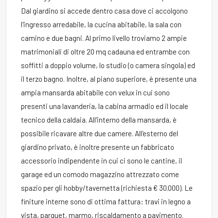
Dal giardino si accede dentro casa dove ci accolgono
l'ingresso arredabile, la cucina abitabile, la sala con
camino e due bagni. Al primo livello troviamo 2 ampie
matrimoniali di oltre 20 mq cadauna ed entrambe con
soffitti a doppio volume, lo studio (o camera singola) ed
il terzo bagno. Inoltre, al piano superiore, è presente una
ampia mansarda abitabile con velux in cui sono
presenti una lavanderia, la cabina armadio ed il locale
tecnico della caldaia. All'interno della mansarda, è
possibile ricavare altre due camere. All'esterno del
giardino privato, è inoltre presente un fabbricato
accessorio indipendente in cui ci sono le cantine, il
garage ed un comodo magazzino attrezzato come
spazio per gli hobby/tavernetta (richiesta € 30.000). Le
finiture interne sono di ottima fattura: travi in legno a
vista, parquet, marmo, riscaldamento a pavimento.