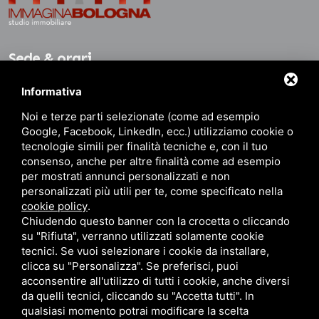
Sede & orari
Informativa
Sede: Via della Battaglia, 11/2
Noi e terze parti selezionate (come ad esempio
40141 Bologna BO
Google, Facebook, LinkedIn, ecc.) utilizziamo cookie o
Dalle 8.30 alle 19.30
tecnologie simili per finalità tecniche e, con il tuo
consenso, anche per altre finalità come ad esempio
per mostrati annunci personalizzati e non
personalizzati più utili per te, come specificato nella
Contatti
cookie policy
.
Chiudendo questo banner con la crocetta o cliccando
su "Rifiuta", verranno utilizzati solamente cookie
+39 051 480459
+39 342 7512118
tecnici. Se vuoi selezionare i cookie da installare,
+39 342 7512118 (WhatsApp)
info@immaginabologna.it
clicca su "Personalizza". Se preferisci, puoi
acconsentire all'utilizzo di tutti i cookie, anche diversi
da quelli tecnici, cliccando su "Accetta tutti". In
qualsiasi momento potrai modificare la scelta
Codice fiscale: RCCVNI79C17A944R • P.IVA: 02674861204 • R.E.A. N° BO 484715