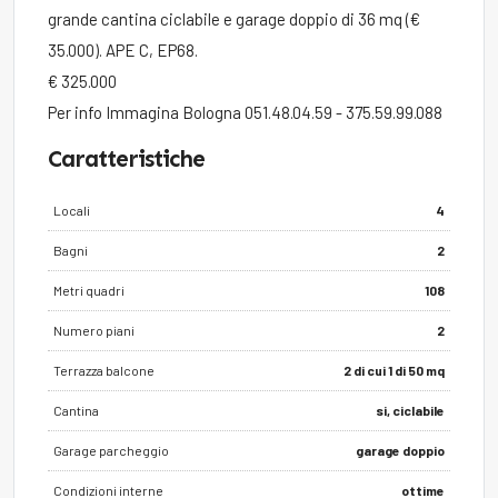
grande cantina ciclabile e garage doppio di 36 mq (€
35.000). APE C, EP68.
€ 325.000
Per info Immagina Bologna 051.48.04.59 - 375.59.99.088
Caratteristiche
Locali
4
Bagni
2
Metri quadri
108
Numero piani
2
Terrazza balcone
2 di cui 1 di 50 mq
Cantina
si, ciclabile
Garage parcheggio
garage doppio
Condizioni interne
ottime