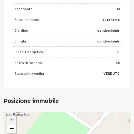
Ascensore
si
Riscaldamento
autonomo
Giardino
condominiale
Entrata
condominiale
Class. Energetica
C
Ep KW/h Mq anno
68
Stato della vendita
VENDUTO
Posizione immobile
+
−