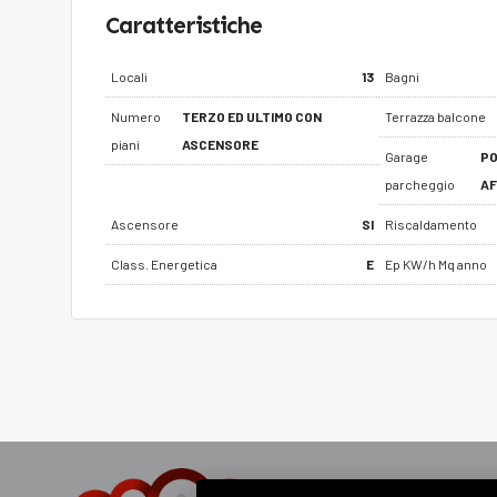
Caratteristiche
Locali
13
Bagni
Numero
TERZO ED ULTIMO CON
Terrazza balcone
piani
ASCENSORE
Garage
PO
parcheggio
AF
Ascensore
SI
Riscaldamento
Class. Energetica
E
Ep KW/h Mq anno
Sede & 