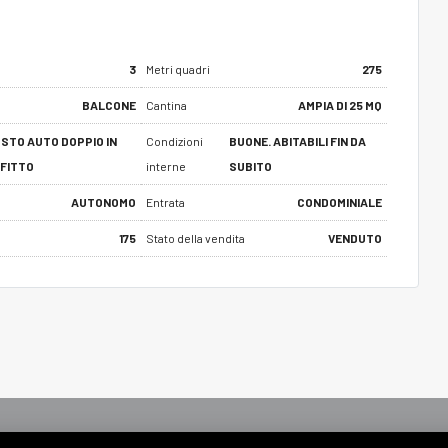
3
Metri quadri
275
BALCONE
Cantina
AMPIA DI 25 MQ
STO AUTO DOPPIO IN
Condizioni
BUONE. ABITABILI FIN DA
FITTO
interne
SUBITO
AUTONOMO
Entrata
CONDOMINIALE
175
Stato della vendita
VENDUTO
orari
Contatti