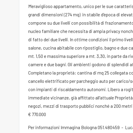
Meraviglioso appartamento, unico per le sue caratterist
grandi dimensioni (274 mq) in stabile d'epoca di elevato
compone su due livelli con possibilità di frazionament
nucleo familiare che necessita di ampia privacy nonché 
di fatto dei due livelli. In ottime condizioni il primo 
salone, cucina abitabile con ripostiglio, bagno e due 
mt. 1,50 e massima superiore a mt. 3,30, in parte da r
camere e due bagni. Gli ambienti godono di splendidi af
Completano la proprietà: cantina di mq 25 collegata 
cancello elettrificato per parcheggio auto per carico
con impianti di riscaldamento autonomi. Libero a rogit
immediate vicinanze, già affittato all'attuale Propriet
negozi, mezzi di trasporto pubblici nonché a 200 metri 
€ 770.000
Per informazioni Immagina Bologna 051.480459 - Luca