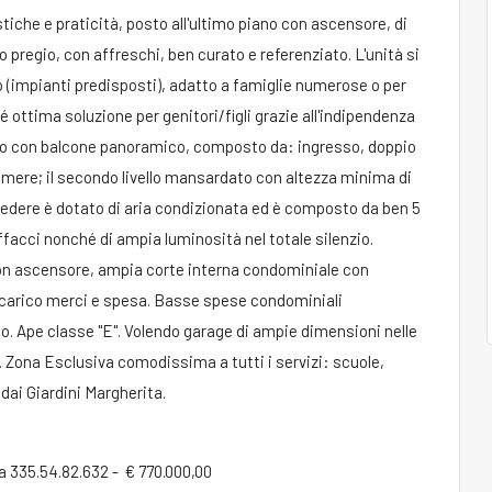
iche e praticità, posto all'ultimo piano con ascensore, di
 pregio, con affreschi, ben curato e referenziato. L'unità si
o (impianti predisposti), adatto a famiglie numerose o per
ottima soluzione per genitori/figli grazie all'indipendenza
livello con balcone panoramico, composto da: ingresso, doppio
camere; il secondo livello mansardato con altezza minima di
ivedere è dotato di aria condizionata ed è composto da ben 5
facci nonché di ampia luminosità nel totale silenzio.
con ascensore, ampia corte interna condominiale con
/scarico merci e spesa. Basse spese condominiali
o. Ape classe "E". Volendo garage di ampie dimensioni nelle
à. Zona Esclusiva comodissima a tutti i servizi: scuole,
dai Giardini Margherita.
 335.54.82.632 - € 770.000,00