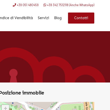
+39 051 480459
+39 342 7512118 (Anche WhatsApp)
Contatti
ndice di Vendibilità
Servizi
Blog
Posizione immobile
+