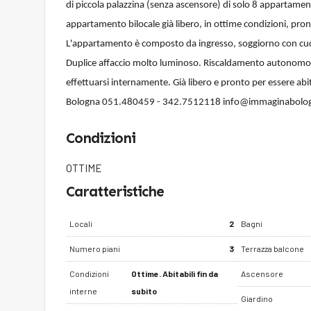
di piccola palazzina (senza ascensore) di solo 8 appartame
appartamento bilocale già libero, in ottime condizioni, pro
L'appartamento è composto da ingresso, soggiorno con cucin
Duplice affaccio molto luminoso. Riscaldamento autonomo 
effettuarsi internamente. Già libero e pronto per essere a
Bologna 051.480459 - 342.7512118 info@immaginabolo
Condizioni
OTTIME
Caratteristiche
Locali
2
Bagni
Numero piani
3
Terrazza balcone
Condizioni
Ottime. Abitabili fin da
Ascensore
interne
subito
Giardino