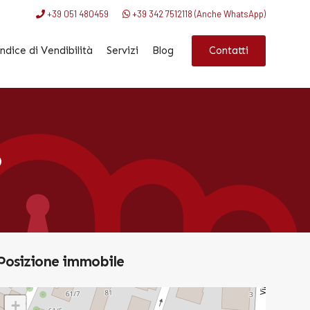
+39 051 480459
+39 342 7512118 (Anche WhatsApp)
Contatti
ndice di Vendibilità
Servizi
Blog
O
Posizione immobile
+