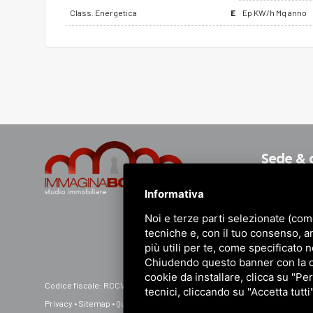
Class. Energetica
E
Ep KW/h Mq anno
Sede & 
Informativa
Sede: Via de
Noi e terze parti selezionate (com
40141 Bolo
tecniche e, con il tuo consenso, a
Dalle 8.30 a
più utili per te, come specificato n
Chiudendo questo banner con la cro
cookie da installare, clicca su "Per
Codice fiscale: RCCVNI79C17A944R • P.IVA: 02674861204 • R.E.A. N° BO 4
tecnici, cliccando su "Accetta tutti
Privacy
•
Sitemap
• Questo sito è protetto da Google reCAPTCHA v3,
Priv