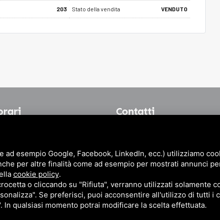
203
Stato della vendita
VENDUTO
orari
Contatti
lla Battaglia, 11/2
+39 051 480459
+39 342 
e ad esempio Google, Facebook, LinkedIn, ecc.) utilizziamo cooki
gna BO
+39 342 7512118
info@im
nche per altre finalità come ad esempio per mostrati annunci pe
lle 19.30
(WhatsApp)
ella
cookie policy
.
cetta o cliccando su "Rifiuta", verranno utilizzati solamente co
sonalizza". Se preferisci, puoi acconsentire all'utilizzo di tutti i
84715
". In qualsiasi momento potrai modificare la scelta effettuata.
acy Policy
e
Terms of Service
di