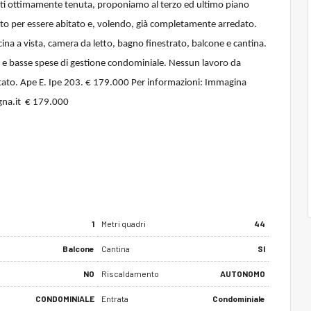
nti ottimamente tenuta, proponiamo al terzo ed ultimo piano
nto per essere abitato e, volendo, già completamente arredato.
a a vista, camera da letto, bagno finestrato, balcone e cantina.
e basse spese di gestione condominiale. Nessun lavoro da
bitato. Ape E. Ipe 203. € 179.000 Per informazioni: Immagina
gna.it € 179.000
1
Metri quadri
44
Balcone
Cantina
SI
NO
Riscaldamento
AUTONOMO
CONDOMINIALE
Entrata
Condominiale