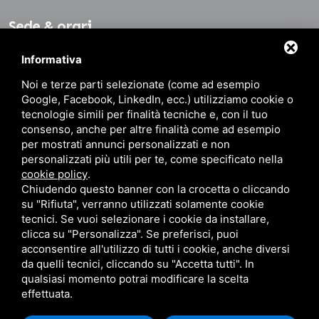
Sede & orari
Informativa
Sede: Via della Battaglia, 11/2
Noi e terze parti selezionate (come ad esempio
40141 Bologna BO
Google, Facebook, LinkedIn, ecc.) utilizziamo cookie o
Dalle 8.30 alle 19.30
tecnologie simili per finalità tecniche e, con il tuo
consenso, anche per altre finalità come ad esempio
per mostrati annunci personalizzati e non
personalizzati più utili per te, come specificato nella
Contatti
cookie policy
.
Chiudendo questo banner con la crocetta o cliccando
su "Rifiuta", verranno utilizzati solamente cookie
+39 051 480459
+39 342 7512118
tecnici. Se vuoi selezionare i cookie da installare,
+39 342 7512118 (WhatsApp)
info@immaginabologna.it
clicca su "Personalizza". Se preferisci, puoi
acconsentire all'utilizzo di tutti i cookie, anche diversi
da quelli tecnici, cliccando su "Accetta tutti". In
qualsiasi momento potrai modificare la scelta
Codice fiscale: RCCVNI79C17A944R • P.IVA: 02674861204 • R.E.A. N° BO 484715
effettuata.
Privacy
•
Sitemap
• Questo sito è protetto da Google reCAPTCHA v3,
Privacy
Policy
e
Terms of Service
di Google.