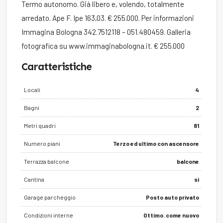
Termo autonomo. Già libero e, volendo, totalmente
arredato. Ape F. Ipe 163,03. € 255.000. Per informazioni
Immagina Bologna 342.7512118 – 051.480459. Galleria
fotografica su www.immaginabologna.it. € 255.000
Caratteristiche
Locali
4
Bagni
2
Metri quadri
81
Numero piani
Terzo ed ultimo con ascensore
Terrazza balcone
balcone
Cantina
si
Garage parcheggio
Posto auto privato
Condizioni interne
Ottimo. come nuovo