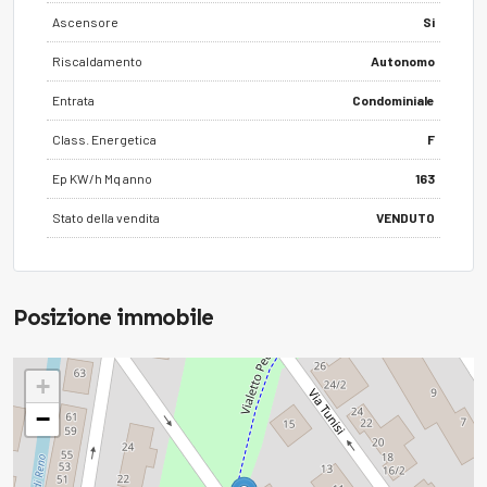
Ascensore
Si
Riscaldamento
Autonomo
Entrata
Condominiale
Class. Energetica
F
Ep KW/h Mq anno
163
Stato della vendita
VENDUTO
Posizione immobile
+
−