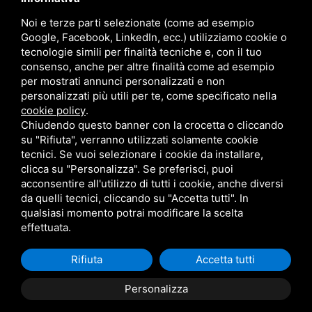
Sede: Via della Battaglia, 11/2
Noi e terze parti selezionate (come ad esempio
40141 Bologna BO
Google, Facebook, LinkedIn, ecc.) utilizziamo cookie o
Dalle 8.30 alle 19.30
tecnologie simili per finalità tecniche e, con il tuo
consenso, anche per altre finalità come ad esempio
per mostrati annunci personalizzati e non
personalizzati più utili per te, come specificato nella
Contatti
cookie policy
.
Chiudendo questo banner con la crocetta o cliccando
su "Rifiuta", verranno utilizzati solamente cookie
+39 051 480459
+39 342 7512118
tecnici. Se vuoi selezionare i cookie da installare,
+39 342 7512118 (WhatsApp)
info@immaginabologna.it
clicca su "Personalizza". Se preferisci, puoi
acconsentire all'utilizzo di tutti i cookie, anche diversi
da quelli tecnici, cliccando su "Accetta tutti". In
qualsiasi momento potrai modificare la scelta
Codice fiscale: RCCVNI79C17A944R • P.IVA: 02674861204 • R.E.A. N° BO 484715
effettuata.
Privacy
•
Sitemap
• Questo sito è protetto da Google reCAPTCHA v3,
Privacy
Policy
e
Terms of Service
di Google.
Rifiuta
Accetta tutti
Personalizza