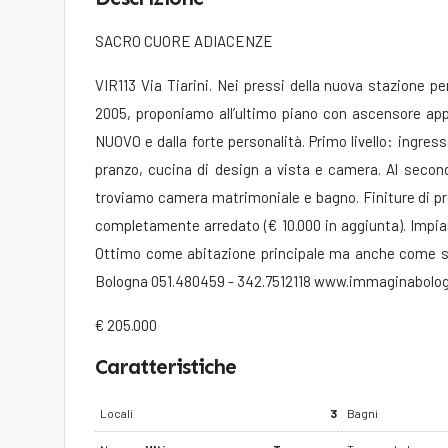
SACRO CUORE ADIACENZE
VIR113 Via Tiarini. Nei pressi della nuova stazione pe
2005, proponiamo all’ultimo piano con ascensore app
NUOVO e dalla forte personalità. Primo livello: ingre
pranzo, cucina di design a vista e camera. Al secon
troviamo camera matrimoniale e bagno. Finiture di pr
completamente arredato (€ 10.000 in aggiunta). Impia
Ottimo come abitazione principale ma anche come sol
Bologna 051.480459 - 342.7512118 www.immaginabolog
€ 205.000
Caratteristiche
Locali
3
Bagni