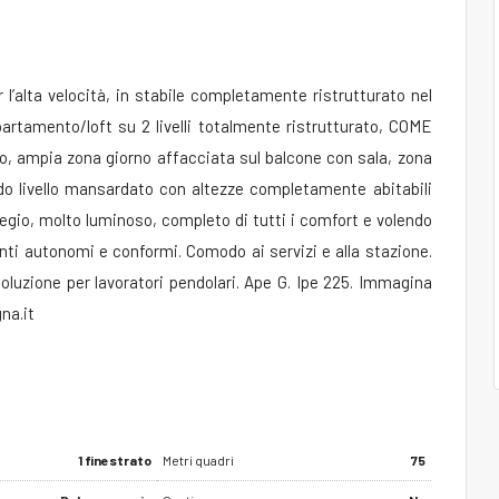
r l’alta velocità, in stabile completamente ristrutturato nel
artamento/loft su 2 livelli totalmente ristrutturato, COME
sso, ampia zona giorno affacciata sul balcone con sala, zona
do livello mansardato con altezze completamente abitabili
egio, molto luminoso, completo di tutti i comfort e volendo
nti autonomi e conformi. Comodo ai servizi e alla stazione.
uzione per lavoratori pendolari. Ape G. Ipe 225. Immagina
na.it
1 finestrato
Metri quadri
75