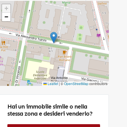
+
−
Leaflet
|
©
OpenStreetMap
contributors
Hai un immobile simile o nella
stessa zona e desideri venderlo?