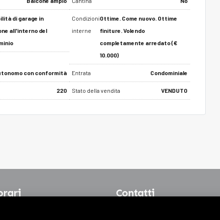
Balcone ampio
Cantina
No
lità di garage in
Condizioni
Ottime. Come nuovo. Ottime
ne all'interno del
interne
finiture. Volendo
minio
completamente arredato (€
10.000)
tonomo con conformità
Entrata
Condominiale
220
Stato della vendita
VENDUTO
orari
Contatti