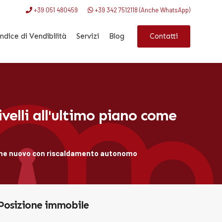
+39 051 480459
+39 342 7512118 (Anche WhatsApp)
Contatti
ndice di Vendibilità
Servizi
Blog
elli all'ultimo piano come
 come nuovo con riscaldamento autonomo
Posizione immobile