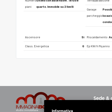
Numero
Ultimo con ascensore. Terzo e
Terrazza balcone
piani
quarto. Immobile su 2 livelli
Garage
Possibi
parcheggio
locazio
condo
Ascensore
Si
Riscaldamento
Au
Class. Energetica
G
Ep KW/h Mq anno
Sede & 
Informativa