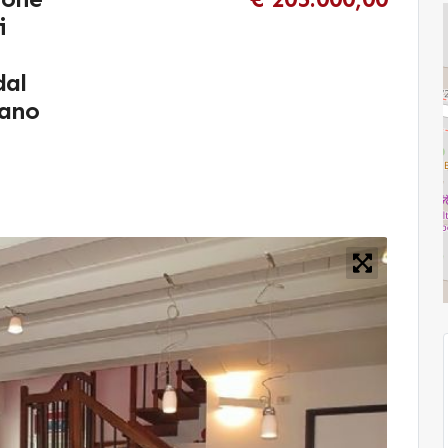
i
dal
iano